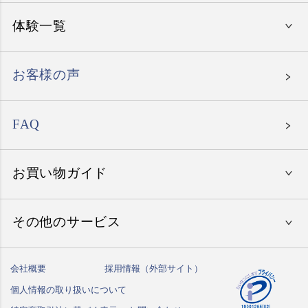
美味しいレストラン
入学祝い
体験一覧
〜15,000円
エグゼタイム
就職祝い
〜30,000円
エグゼタイム パート5
お客様の声
母の日
〜50,000円
エグゼタイムプラチナム
父の日
北海道の温泉旅館
〜80,000円
FAQ
たびもの撰華
お誕生日祝い
東北地方の温泉旅館
北海道・東北地方のホテル
〜150,000円
ありがとうプレミアム
関東地方の温泉旅館
お買い物ガイド
関東地方のホテル
関東地方でレストラン体験
150,001円〜
中部地方の温泉旅館
中部地方のホテル
中部地方でレストラン体験
北海道・東北でゴルフ体験
その他のサービス
初めての方へ
関西地方の温泉旅館
関西地方のホテル
関西地方でレストラン体験
関東地方でゴルフ体験
国内クルーズ
ご注文方法
中国地方の温泉旅館
中国地方のホテル
中国・九州地方でレストラン体験
会社概要
採用情報（外部サイト）
中部地方でゴルフ体験
フェイスリフトアップ
ハガキ紛失の方はこちら
送料・お支払い方法
九州・沖縄の温泉旅館
個人情報の取り扱いについて
九州・沖縄のホテル
関西地方でゴルフ体験
乗馬スクール
しきたりサイト