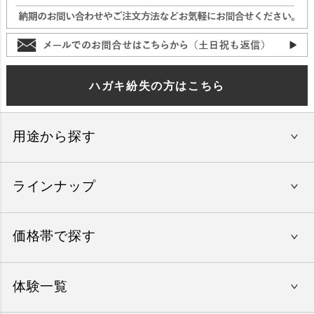
ハガキ紛失の方はこちら
用途から探す
ラインナップ
還暦祝い
結婚内祝い
価格帯で探す
やすらぎの旅
出産内祝い
美味しいレストラン
入学祝い
体験一覧
〜15,000円
エグゼタイム
就職祝い