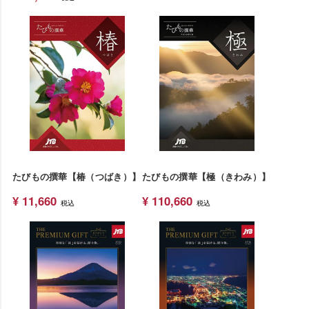
たびもの撰華【椿（つばき）】
たびもの撰華【極（きわみ）】
¥
11,660
¥
110,660
税込
税込