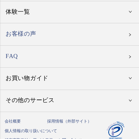
美味しいレストラン
入学祝い
体験一覧
〜15,000円
エグゼタイム
就職祝い
〜30,000円
エグゼタイム パート5
お客様の声
母の日
〜50,000円
エグゼタイムプラチナム
父の日
北海道の温泉旅館
〜80,000円
FAQ
たびもの撰華
お誕生日祝い
東北地方の温泉旅館
北海道・東北地方のホテル
〜150,000円
ありがとうプレミアム
関東地方の温泉旅館
お買い物ガイド
関東地方のホテル
関東地方でレストラン体験
150,001円〜
中部地方の温泉旅館
中部地方のホテル
中部地方でレストラン体験
北海道・東北でゴルフ体験
その他のサービス
初めての方へ
関西地方の温泉旅館
関西地方のホテル
関西地方でレストラン体験
関東地方でゴルフ体験
国内クルーズ
ご注文方法
中国地方の温泉旅館
中国地方のホテル
中国・九州地方でレストラン体験
会社概要
採用情報（外部サイト）
中部地方でゴルフ体験
フェイスリフトアップ
ハガキ紛失の方はこちら
送料・お支払い方法
九州・沖縄の温泉旅館
個人情報の取り扱いについて
九州・沖縄のホテル
関西地方でゴルフ体験
乗馬スクール
しきたりサイト