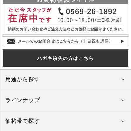
ハガキ紛失の方はこちら
用途から探す
ラインナップ
還暦祝い
結婚内祝い
価格帯で探す
やすらぎの旅
出産内祝い