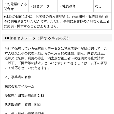
・お電話による
・録音データ
・社員教育
なし
問合せ
●上記の目的以外に、お客様の購入履歴等は、商品開発・販売計画計画
等に利用させていただきます。ただし、事前にお客様の了解なく第三者
に提供・開示することはありません。
■保有個人データに関する事項の周知
当社で保有している保有個人データ又は第三者提供記録に関して、ご
本人様又はその代理人様からの利用目的の通知、開示、内容の訂正、
追加又は削除、利用の停止、消去及び第三者への提供の停止の請求
（以下、「開示等の請求」といいます）につきましては、以下の要領
にて対応させていただきます。
ａ）事業者の名称
株式会社マイルーム
愛知県半田市岩滑西町2-33-1
代表取締役 渡辺 剛道
ｂ）個人情報の保護管理者