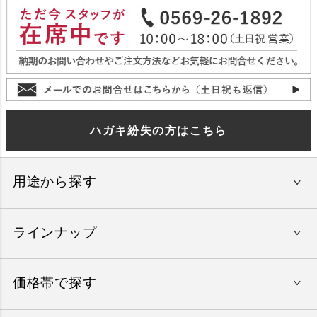
ハガキ紛失の方はこちら
用途から探す
ラインナップ
還暦祝い
結婚内祝い
価格帯で探す
やすらぎの旅
出産内祝い