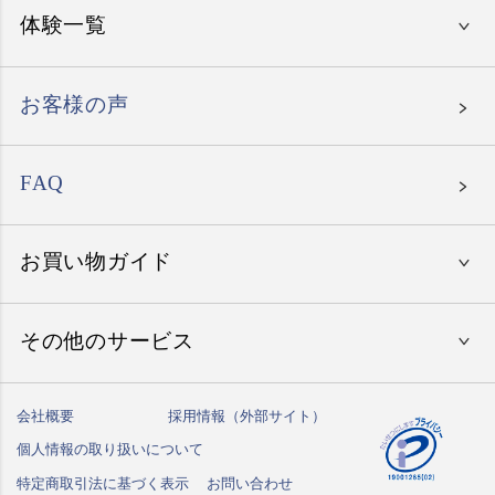
美味しいレストラン
入学祝い
体験一覧
〜15,000円
エグゼタイム
就職祝い
〜30,000円
エグゼタイム パート5
お客様の声
母の日
〜50,000円
エグゼタイムプラチナム
父の日
北海道の温泉旅館
〜80,000円
FAQ
たびもの撰華
お誕生日祝い
東北地方の温泉旅館
北海道・東北地方のホテル
〜150,000円
ありがとうプレミアム
関東地方の温泉旅館
お買い物ガイド
関東地方のホテル
関東地方でレストラン体験
150,001円〜
中部地方の温泉旅館
中部地方のホテル
中部地方でレストラン体験
北海道・東北でゴルフ体験
その他のサービス
初めての方へ
関西地方の温泉旅館
関西地方のホテル
関西地方でレストラン体験
関東地方でゴルフ体験
国内クルーズ
ご注文方法
中国地方の温泉旅館
中国地方のホテル
中国・九州地方でレストラン体験
会社概要
採用情報（外部サイト）
中部地方でゴルフ体験
フェイスリフトアップ
ハガキ紛失の方はこちら
送料・お支払い方法
九州・沖縄の温泉旅館
個人情報の取り扱いについて
九州・沖縄のホテル
関西地方でゴルフ体験
乗馬スクール
しきたりサイト
特定商取引法に基づく表示
お問い合わせ
納期について