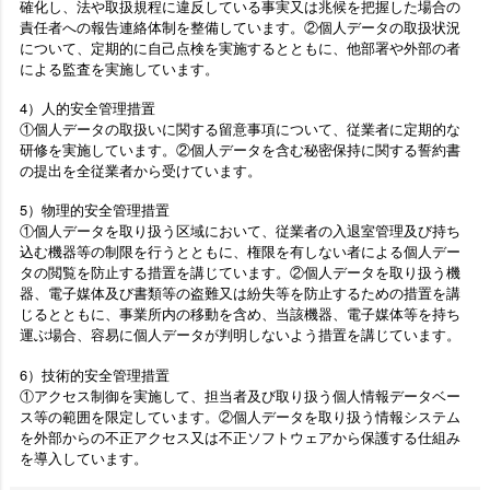
確化し、法や取扱規程に違反している事実又は兆候を把握した場合の
責任者への報告連絡体制を整備しています。②個人データの取扱状況
について、定期的に自己点検を実施するとともに、他部署や外部の者
による監査を実施しています。
4）人的安全管理措置
①個人データの取扱いに関する留意事項について、従業者に定期的な
研修を実施しています。②個人データを含む秘密保持に関する誓約書
の提出を全従業者から受けています。
5）物理的安全管理措置
①個人データを取り扱う区域において、従業者の入退室管理及び持ち
込む機器等の制限を行うとともに、権限を有しない者による個人デー
タの閲覧を防止する措置を講じています。②個人データを取り扱う機
器、電子媒体及び書類等の盗難又は紛失等を防止するための措置を講
じるとともに、事業所内の移動を含め、当該機器、電子媒体等を持ち
運ぶ場合、容易に個人データが判明しないよう措置を講じています。
6）技術的安全管理措置
①アクセス制御を実施して、担当者及び取り扱う個人情報データベー
ス等の範囲を限定しています。②個人データを取り扱う情報システム
を外部からの不正アクセス又は不正ソフトウェアから保護する仕組み
を導入しています。