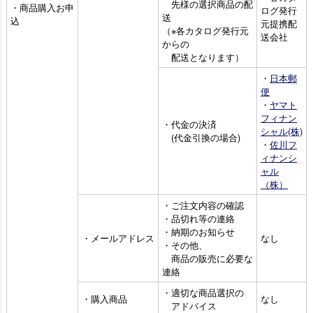
先様の選択商品の配
・商品購入お申
ログ発行
送
込
元提携配
（※各カタログ発行元
送会社
からの
配送となります）
・
日本郵
便
・
ヤマト
フィナン
・代金の決済
シャル(株)
(代金引換の場合)
・
佐川フ
ィナンシ
ャル
（株）
・ご注文内容の確認
・品切れ等の連絡
・納期のお知らせ
・メールアドレス
なし
・その他、
商品の販売に必要な
連絡
・適切な商品選択の
・購入商品
なし
アドバイス