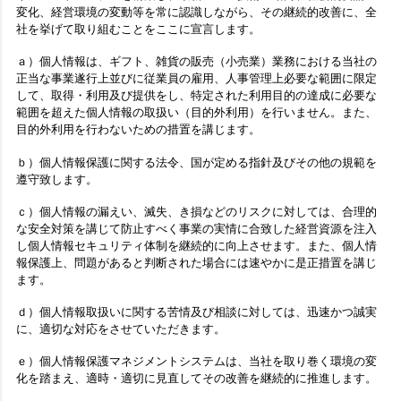
変化、経営環境の変動等を常に認識しながら、その継続的改善に、全
社を挙げて取り組むことをここに宣言します。
ａ）個人情報は、ギフト、雑貨の販売（小売業）業務における当社の
正当な事業遂行上並びに従業員の雇用、人事管理上必要な範囲に限定
して、取得・利用及び提供をし、特定された利用目的の達成に必要な
範囲を超えた個人情報の取扱い（目的外利用）を行いません。また、
目的外利用を行わないための措置を講じます。
ｂ）個人情報保護に関する法令、国が定める指針及びその他の規範を
遵守致します。
ｃ）個人情報の漏えい、滅失、き損などのリスクに対しては、合理的
な安全対策を講じて防止すべく事業の実情に合致した経営資源を注入
し個人情報セキュリティ体制を継続的に向上させます。また、個人情
報保護上、問題があると判断された場合には速やかに是正措置を講じ
ます。
ｄ）個人情報取扱いに関する苦情及び相談に対しては、迅速かつ誠実
に、適切な対応をさせていただきます。
ｅ）個人情報保護マネジメントシステムは、当社を取り巻く環境の変
化を踏まえ、適時・適切に見直してその改善を継続的に推進します。