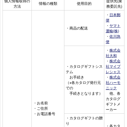
個人情報取得の
提供先(業
情報の種類
使用目的
方法
務委託先)
・
日本郵
便
・
ヤマト
・商品の配送
運輸(株)
・
佐川急
便
・
株式会
社大和
・
株式会
・カタログギフトシス
社マイプ
テム
レシャス
お手続き
・
株式会
（※各カタログ発行元
社ハーモ
での
ニック
手続きとなります）
他、各
カタログ
・お名前
ギフトメ
・ご住所
ーカー
・お電話番号
・カタログギフトの贈
り
・各カタ