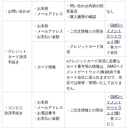
・問い合わせ内容の回
・お名前
・お問い合わせ
答返信
なし
・メールアドレス
・購入履歴の確認
・
GMOペ
・お名前
イメント
・メールアドレス
・ご注文情報との照合
ゲートウ
・お支払い金額
ェイ(株)
・クレジットカード決
・各カー
・クレジット
済
ド会社
カード決済
※クレジットカード決済に必要な
手続き
カード番号等の情報は、GMOペイ
・カード情報
メントゲートウェイ(株)経由で各
カード会社に送られますので、当
店では保管・管理いたしておりま
せん。
・
GMOペ
・お名前
イメント
・コンビニ
・メールアドレス
ゲートウ
・ご注文情報との照合
決済手続き
・お電話番号
ェイ(株)
・お支払い金額
・各コン
ビニ