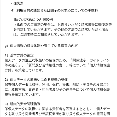
住民票
4）利用目的の通知または開示のお求めについての手数料
1回のお求めにつき1000円
（紙面でのご請求の場合は、お送りいただく請求書等に郵便為替
を同封していただきます。その他の方法でご請求いただく場合
は、ご請求時にご相談させていただきます。）
g）個人情報の取扱体制や講じている措置の内容
1）基本方針の策定
個人データの適正な取扱いの確保のため、「関係法令・ガイドライン
等の遵守」、「質問及び苦情処理の窓口」等について「個人情報保護
方針」を策定しています。
2）個人データの取扱いに係る規律の整備
保有個人データは取得、利用、保存、提供、削除・廃棄等の段階ごと
に、取扱方法、責任者・担当者及びその任務等について個人情報保護
規程を策定しています。
3）組織的安全管理措置
①個人データの取扱いに関する責任者を設置するとともに、個人デー
タを取り扱う従業者及び当該従業者が取り扱う個人データの範囲を明