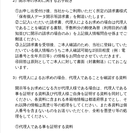
2）開示等の求めに関するお手続き
①お申し出受付け後、当社からご利用いただく所定の請求書様式
「保有個人データ開示等請求書」を郵送いたします。
②ご記入いただいた請求書、代理人によるお求めの場合は代理人
であることを確認する書類、手数料分の郵便為替（利用目的の通
知並びに開示の請求の場合のみ）を上記個人情報問合せ係までご
郵送ください。
③上記請求書を受領後、ご本人確認のため、当社に登録していた
だいている個人情報のうちご本人確認可能な2項目程度（例：電
話番号と生年月日等）の情報をお問合せさせていただきます。
④回答は原則としてご本人に対して書面（封書郵送）にておこな
います。
3）代理人によるお求めの場合、代理人であることを確認する資料
開示等をお求めになる方が代理人様である場合は、代理人である
事を証明する資料及び代理人様ご自身を証明する資料を同封して
ください。各資料に含まれる本籍地情報は都道府県までとし、そ
れ以降の情報は黒塗り等の処理をしてください。また各資料は個
人番号を含まないものをお送りいただくか、全桁を墨塗り等の処
理をしてください。
①代理人である事を証明する資料