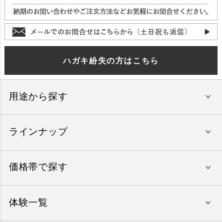
ハガキ紛失の方はこちら
用途から探す
ラインナップ
還暦祝い
結婚内祝い
価格帯で探す
やすらぎの旅
出産内祝い
美味しいレストラン
入学祝い
体験一覧
〜15,000円
エグゼタイム
就職祝い