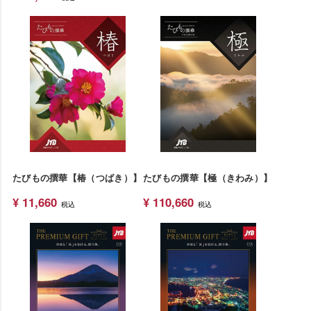
たびもの撰華【椿（つばき）】
たびもの撰華【極（きわみ）】
¥
11,660
¥
110,660
税込
税込