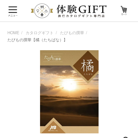
HOME
カタログギフト
たびもの撰華
たびもの撰華【橘（たちばな）】