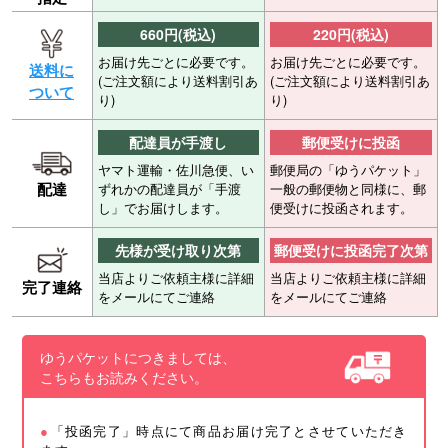
660円(税込)
220円(税込)
お届け先ごとに必要です。
お届け先ごとに必要です。
送料に
(ご注文額により送料割引あ
(ご注文額により送料割引あ
ついて
り)
り)
配達員が手渡し
郵便受けに投函
ヤマト運輸・佐川急便、い
郵便局の「ゆうパケット」
配達
ずれかの配達員が「手渡
一般の郵便物と同様に、郵
し」でお届けします。
便受けに投函されます。
先様が受け取り次第
郵便受けに投函完了次第
当店よりご依頼主様に詳細
当店よりご依頼主様に詳細
完了連絡
をメールにてご連絡
をメールにてご連絡
ゆうパケットにつきましては、
こちらもお読みください。
「投函完了」時点にて商品お届け完了とさせていただき