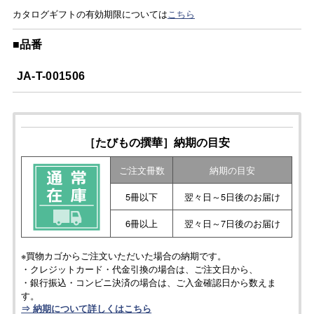
カタログギフトの有効期限については
こちら
■品番
JA-T-001506
［たびもの撰華］納期の目安
ご注文冊数
納期の目安
5冊以下
翌々日～5日後のお届け
6冊以上
翌々日～7日後のお届け
※買物カゴからご注文いただいた場合の納期です。
・クレジットカード・代金引換の場合は、ご注文日から、
・銀行振込・コンビニ決済の場合は、ご入金確認日から数えま
す。
⇒ 納期について詳しくはこちら