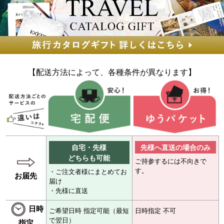
【配送方法によって、各種条件が異なります】
自宅・先様
先様へ直送の場合のみ
どちらも可能
ご持参するには不向きで
す。
・ご注文者様にまとめてお
お届先
届け
・先様に直送
日時
ご希望日時 指定可能（最短
日時指定 不可
で翌日）
指定