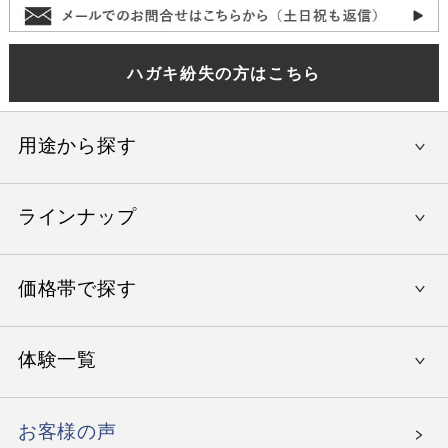
ハガキ紛失の方はこちら
用途から探す
ラインナップ
還暦祝い
結婚内祝い
価格帯で探す
やすらぎの旅
出産内祝い
美味しいレストラン
入学祝い
体験一覧
〜15,000円
エグゼタイム
就職祝い
〜30,000円
エグゼタイム パート5
お客様の声
母の日