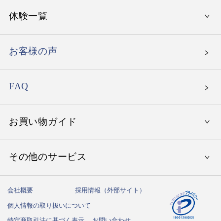
美味しいレストラン
入学祝い
体験一覧
〜15,000円
エグゼタイム
就職祝い
〜30,000円
エグゼタイム パート5
お客様の声
母の日
〜50,000円
エグゼタイムプラチナム
父の日
北海道の温泉旅館
〜80,000円
FAQ
たびもの撰華
お誕生日祝い
東北地方の温泉旅館
北海道・東北地方のホテル
〜150,000円
ありがとうプレミアム
関東地方の温泉旅館
お買い物ガイド
関東地方のホテル
関東地方でレストラン体験
150,001円〜
中部地方の温泉旅館
中部地方のホテル
中部地方でレストラン体験
北海道・東北でゴルフ体験
その他のサービス
初めての方へ
関西地方の温泉旅館
関西地方のホテル
関西地方でレストラン体験
関東地方でゴルフ体験
国内クルーズ
ご注文方法
中国地方の温泉旅館
中国地方のホテル
中国・九州地方でレストラン体験
会社概要
採用情報（外部サイト）
中部地方でゴルフ体験
フェイスリフトアップ
ハガキ紛失の方はこちら
送料・お支払い方法
九州・沖縄の温泉旅館
個人情報の取り扱いについて
九州・沖縄のホテル
関西地方でゴルフ体験
乗馬スクール
しきたりサイト
特定商取引法に基づく表示
お問い合わせ