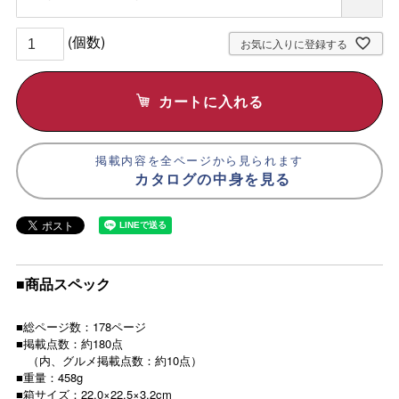
須
)
お気に入りに登録する
カートに入れる
掲載内容を全ページから見られます
カタログの中身を見る
■商品スペック
■総ページ数：178ページ
■掲載点数：約180点
（内、グルメ掲載点数：約10点）
■重量：458g
■箱サイズ：22.0×22.5×3.2cm