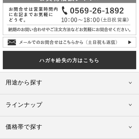
ハガキ紛失の方はこちら
用途から探す
ラインナップ
還暦祝い
結婚内祝い
価格帯で探す
やすらぎの旅
出産内祝い