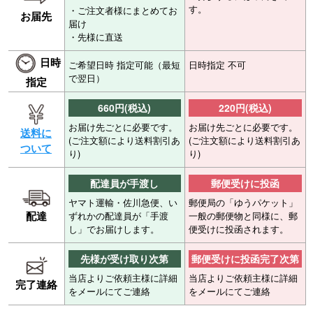
す。
・ご注文者様にまとめてお
お届先
届け
・先様に直送
日時
ご希望日時 指定可能（最短
日時指定 不可
で翌日）
指定
660円(税込)
220円(税込)
お届け先ごとに必要です。
お届け先ごとに必要です。
送料に
(ご注文額により送料割引あ
(ご注文額により送料割引あ
ついて
り)
り)
配達員が手渡し
郵便受けに投函
ヤマト運輸・佐川急便、い
郵便局の「ゆうパケット」
配達
ずれかの配達員が「手渡
一般の郵便物と同様に、郵
し」でお届けします。
便受けに投函されます。
先様が受け取り次第
郵便受けに投函完了次第
当店よりご依頼主様に詳細
当店よりご依頼主様に詳細
完了連絡
をメールにてご連絡
をメールにてご連絡