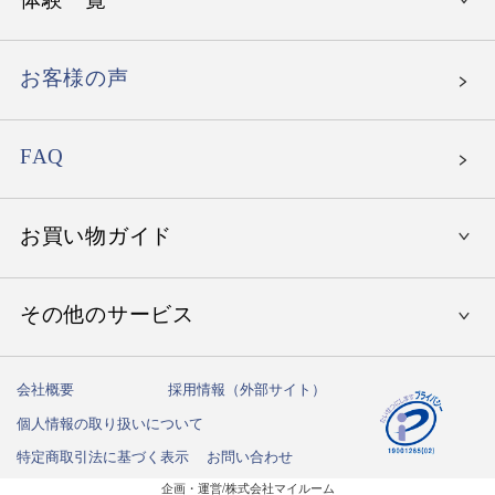
〜15,000円
エグゼタイム
就職祝い
〜30,000円
エグゼタイム パート5
お客様の声
母の日
〜50,000円
エグゼタイムプラチナム
父の日
北海道の温泉旅館
〜80,000円
FAQ
たびもの撰華
お誕生日祝い
東北地方の温泉旅館
北海道・東北地方のホテル
〜150,000円
ありがとうプレミアム
関東地方の温泉旅館
お買い物ガイド
関東地方のホテル
関東地方でレストラン体験
150,001円〜
中部地方の温泉旅館
中部地方のホテル
中部地方でレストラン体験
北海道・東北でゴルフ体験
その他のサービス
初めての方へ
関西地方の温泉旅館
関西地方のホテル
関西地方でレストラン体験
関東地方でゴルフ体験
国内クルーズ
ご注文方法
中国地方の温泉旅館
中国地方のホテル
中国・九州地方でレストラン体験
会社概要
採用情報（外部サイト）
中部地方でゴルフ体験
フェイスリフトアップ
ハガキ紛失の方はこちら
送料・お支払い方法
九州・沖縄の温泉旅館
個人情報の取り扱いについて
九州・沖縄のホテル
関西地方でゴルフ体験
乗馬スクール
しきたりサイト
特定商取引法に基づく表示
お問い合わせ
納期について
中国地方でゴルフ体験
企画・運営/株式会社マイルーム
記念日撮影