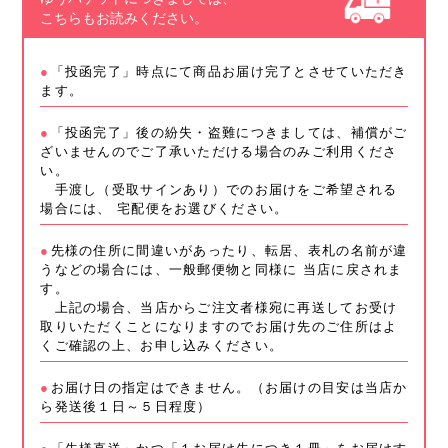
こちらもお読みください。
「投函完了」時点にて商品お届け完了とさせていただき
ます。
「投函完了」後の紛失・盗難につきましては、補償がご
ざいませんのでご了承いただける場合のみご利用くださ
い。
手渡し（受取サインあり）でのお届けをご希望される
場合には、 宅配便をお選びください。
先様の住所に間違いがあったり、転居、表札の名前が違
うなどの場合には、一般郵便物と同様に 当店に戻されま
す。
上記の場合、当店からご注文者様宛に再送してお受け
取りいただくことになりますのでお届け先のご住所はよ
くご確認の上、お申し込みください。
お届け日の指定はできません。（お届けの目安は当店か
ら発送後１日～５日程度）
「先様直送」かつ「１お届け先につき１冊」をお届けす