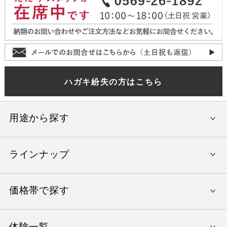
ハガキ紛失の方はこちら
用途から探す
ラインナップ
還暦祝い
結婚内祝い
価格帯で探す
やすらぎの旅
出産内祝い
美味しいレストラン
入学祝い
体験一覧