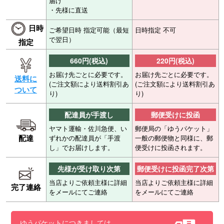
届け
・先様に直送
日時
ご希望日時 指定可能（最短
日時指定 不可
で翌日）
指定
660円(税込)
220円(税込)
お届け先ごとに必要です。
お届け先ごとに必要です。
送料に
(ご注文額により送料割引あ
(ご注文額により送料割引あ
ついて
り)
り)
配達員が手渡し
郵便受けに投函
ヤマト運輸・佐川急便、い
郵便局の「ゆうパケット」
配達
ずれかの配達員が「手渡
一般の郵便物と同様に、郵
し」でお届けします。
便受けに投函されます。
先様が受け取り次第
郵便受けに投函完了次第
当店よりご依頼主様に詳細
当店よりご依頼主様に詳細
完了連絡
をメールにてご連絡
をメールにてご連絡
ゆうパケットにつきましては、