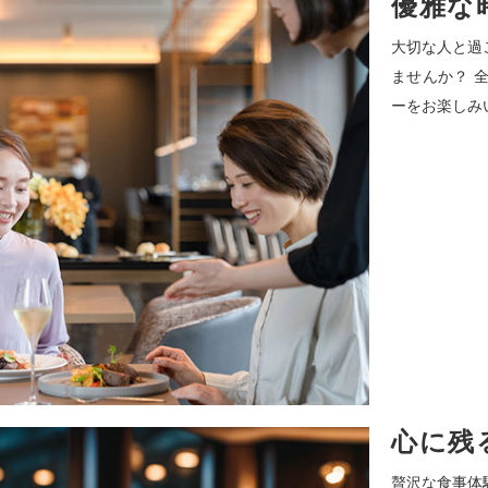
優雅な
大切な人と過
ませんか？ 
ーをお楽しみ
心に残
贅沢な食事体