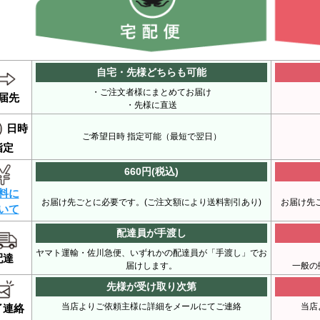
自宅・先様
どちらも可能
・ご注文者様にまとめてお届け
届先
・先様に直送
日時
ご希望日時 指定可能（最短で翌日）
指定
660円(税込)
料に
お届け先ごとに必要です。(ご注文額により送料割引あり)
お届け先
いて
配達員が手渡し
ヤマト運輸・佐川急便、いずれかの配達員が「手渡し」でお
配達
届けします。
一般の
先様が受け取り次第
当店よりご依頼主様に詳細をメールにてご連絡
当店
了連絡