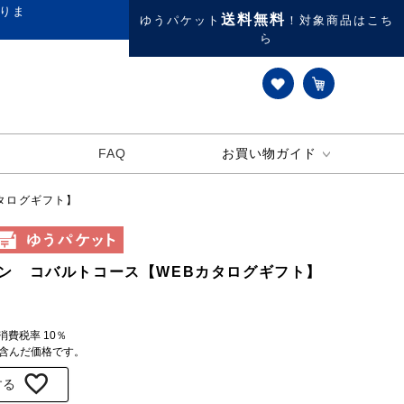
りま
送料無料
ゆうパケット
！対象商品はこち
ら
FAQ
お買い物ガイド
タログギフト】
ン コバルトコース【WEBカタログギフト】
※消費税率 10％
を含んだ価格です。
する