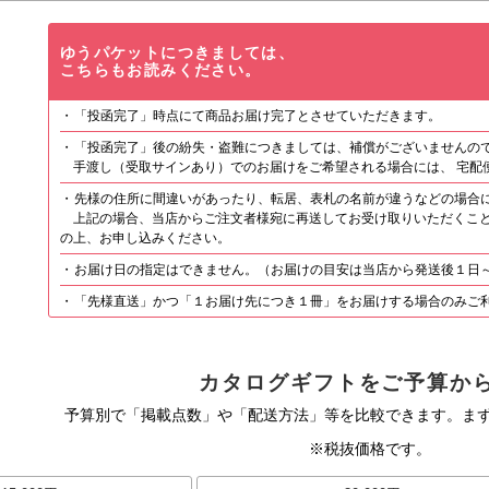
ゆうパケットにつきましては、
こちらもお読みください。
「投函完了」時点にて商品お届け完了とさせていただきます。
「投函完了」後の紛失・盗難につきましては、補償がございませんの
手渡し（受取サインあり）でのお届けをご希望される場合には、 宅配
先様の住所に間違いがあったり、転居、表札の名前が違うなどの場合に
上記の場合、当店からご注文者様宛に再送してお受け取りいただくこと
の上、お申し込みください。
お届け日の指定はできません。（お届けの目安は当店から発送後１日
「先様直送」かつ「１お届け先につき１冊」をお届けする場合のみご
カタログギフトをご予算か
予算別で「掲載点数」や「配送方法」等を比較できます。ま
※税抜価格です。