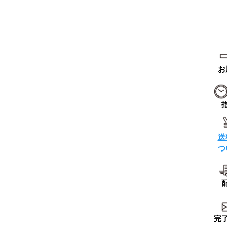
お
送
つ
完