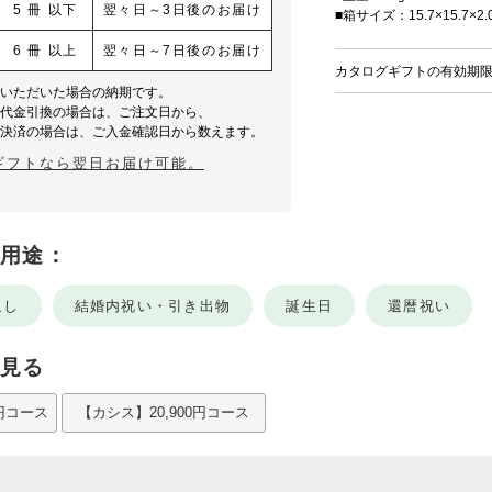
5 冊 以下
翌々日～3日後のお届け
■箱サイズ：15.7×15.7×2.
6 冊 以上
翌々日～7日後のお届け
カタログギフトの有効期
文いただいた場合の納期です。
・代金引換の場合は、ご注文日から、
ニ決済の場合は、ご入金確認日から数えます。
ギフトなら翌日お届け可能。
用途：
返し
結婚内祝い・引き出物
誕生日
還暦祝い
見る
0円コース
【カシス】20,900円コース