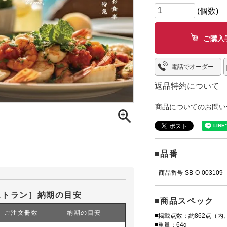
ご購入
電話でオーダー
返品特約について
商品についてのお問い
■品番
商品番号
SB-O-003109
ストラン］納期の目安
■商品スペック
ご注文冊数
納期の目安
■掲載点数：約862点（内
■重量：64g