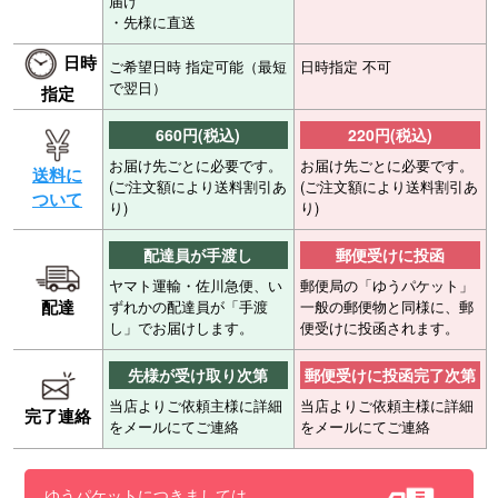
届け
・先様に直送
日時
ご希望日時 指定可能（最短
日時指定 不可
で翌日）
指定
660円(税込)
220円(税込)
お届け先ごとに必要です。
お届け先ごとに必要です。
送料に
(ご注文額により送料割引あ
(ご注文額により送料割引あ
ついて
り)
り)
配達員が手渡し
郵便受けに投函
ヤマト運輸・佐川急便、い
郵便局の「ゆうパケット」
配達
ずれかの配達員が「手渡
一般の郵便物と同様に、郵
し」でお届けします。
便受けに投函されます。
先様が受け取り次第
郵便受けに投函完了次第
当店よりご依頼主様に詳細
当店よりご依頼主様に詳細
完了連絡
をメールにてご連絡
をメールにてご連絡
ゆうパケットにつきましては、