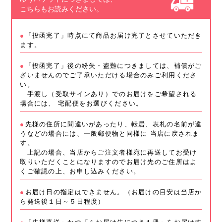
こちらもお読みください。
「投函完了」時点にて商品お届け完了とさせていただき
ます。
「投函完了」後の紛失・盗難につきましては、補償がご
ざいませんのでご了承いただける場合のみご利用くださ
い。
手渡し（受取サインあり）でのお届けをご希望される
場合には、 宅配便をお選びください。
先様の住所に間違いがあったり、転居、表札の名前が違
うなどの場合には、一般郵便物と同様に 当店に戻されま
す。
上記の場合、当店からご注文者様宛に再送してお受け
取りいただくことになりますのでお届け先のご住所はよ
くご確認の上、お申し込みください。
お届け日の指定はできません。（お届けの目安は当店か
ら発送後１日～５日程度）
「先様直送」かつ「１お届け先につき１冊」をお届けす