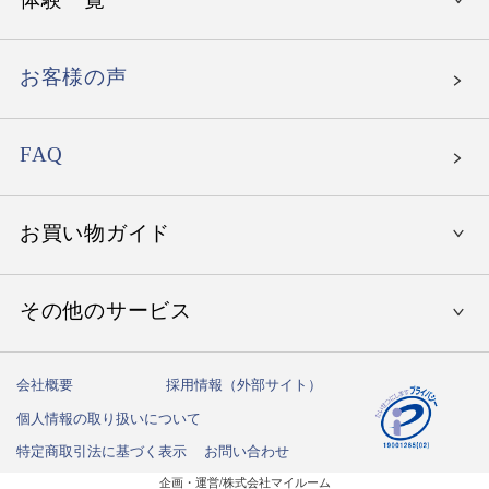
〜15,000円
エグゼタイム
就職祝い
〜30,000円
エグゼタイム パート5
お客様の声
母の日
〜50,000円
エグゼタイムプラチナム
父の日
北海道の温泉旅館
〜80,000円
FAQ
たびもの撰華
お誕生日祝い
東北地方の温泉旅館
北海道・東北地方のホテル
〜150,000円
ありがとうプレミアム
関東地方の温泉旅館
お買い物ガイド
関東地方のホテル
関東地方でレストラン体験
150,001円〜
中部地方の温泉旅館
中部地方のホテル
中部地方でレストラン体験
北海道・東北でゴルフ体験
その他のサービス
初めての方へ
関西地方の温泉旅館
関西地方のホテル
関西地方でレストラン体験
関東地方でゴルフ体験
国内クルーズ
ご注文方法
中国地方の温泉旅館
中国地方のホテル
中国・九州地方でレストラン体験
会社概要
採用情報（外部サイト）
中部地方でゴルフ体験
フェイスリフトアップ
ハガキ紛失の方はこちら
送料・お支払い方法
九州・沖縄の温泉旅館
個人情報の取り扱いについて
九州・沖縄のホテル
関西地方でゴルフ体験
乗馬スクール
しきたりサイト
特定商取引法に基づく表示
お問い合わせ
納期について
中国地方でゴルフ体験
企画・運営/株式会社マイルーム
記念日撮影