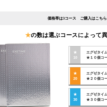
価格帯は3コース ご購入はこちら
★
の数は選ぶコースによって
★
エグゼタイ
10
★１０個コ
★
エグゼタイ
20
★２０個コ
★
エグゼタイ
30
★３０個コ