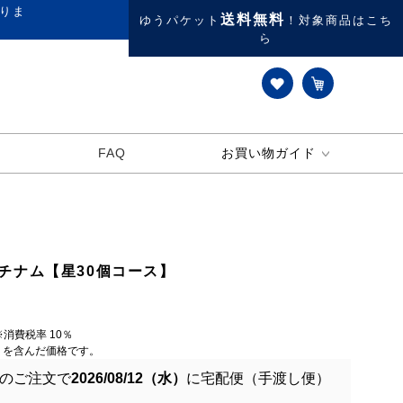
りま
送料無料
ゆうパケット
！対象商品はこち
ら
FAQ
お買い物ガイド
チナム【星30個コース】
※消費税率 10％
円）を含んだ価格です。
のご注文で
2026/08/12（水）
に
宅配便（手渡し便）