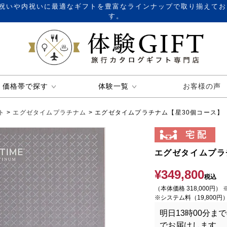
祝いや内祝いに最適なギフトを豊富なラインナップで取り揃えてお
す。
価格帯で探す
体験一覧
お客様の声
ト
エグゼタイムプラチナム
エグゼタイムプラチナム【星30個コース】
エグゼタイムプラ
¥
349,800
税込
（本体価格 318,000円） 
※システム料（19,800
明日
13時00分
まで
でお届けします。