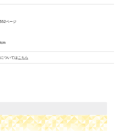
552ページ
0cm
限については
こちら