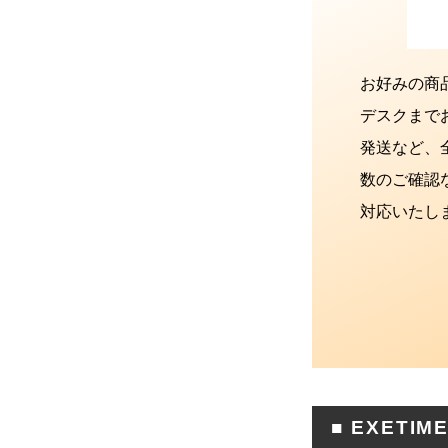
お好みの商品
デスクまで
発送など、
数のご確認
対応いたし
■ EXET