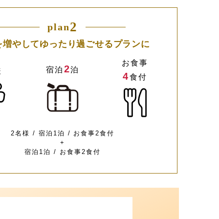
2
plan
を増やしてゆったり過ごせるプランに
お食事
2
宿泊
泊
様
4
食付
2名様 / 宿泊1泊 / お食事2食付
+
宿泊1泊 / お食事2食付