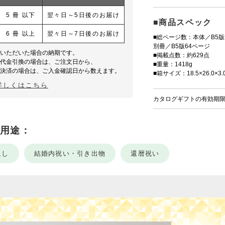
5 冊 以下
翌々日～5日後のお届け
■商品スペック
6 冊 以上
翌々日～7日後のお届け
■総ページ数：本体／B5版
別冊／B5版64ページ
文いただいた場合の納期です。
■掲載点数：約629点
・代金引換の場合は、ご注文日から、
■重量：1418g
ニ決済の場合は、ご入金確認日から数えます。
■箱サイズ：18.5×26.0×3.
詳しくはこちら
カタログギフトの有効期
用途：
返し
結婚内祝い・引き出物
還暦祝い