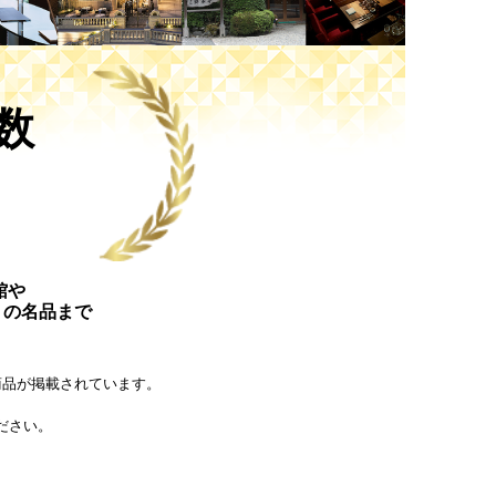
数
館や
りの名品まで
載商品が掲載されています。
。
ださい。