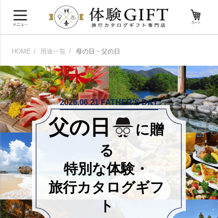
HOME
用途一覧
母の日・父の日
2026.06.21 FATHER'S DAY
父の日
に贈
る
特別な体験・
旅行カタログギフ
ト