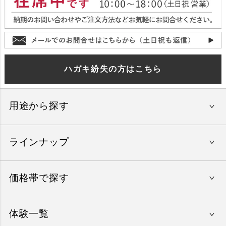
ハガキ紛失の方はこちら
用途から探す
ラインナップ
還暦祝い
結婚内祝い
価格帯で探す
やすらぎの旅
出産内祝い
美味しいレストラン
入学祝い
体験一覧
〜15,000円
エグゼタイム