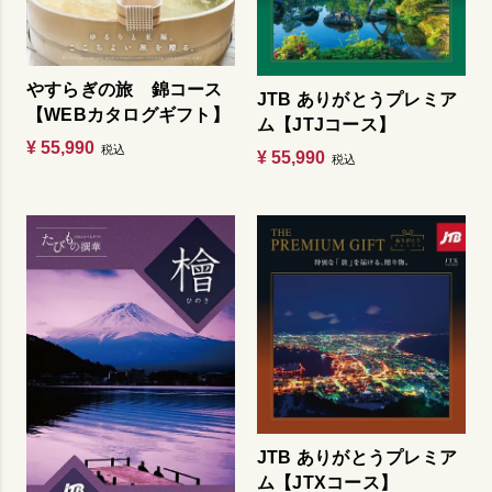
やすらぎの旅 錦コース
JTB ありがとうプレミア
【WEBカタログギフト】
ム【JTJコース】
¥
55,990
税込
¥
55,990
税込
JTB ありがとうプレミア
ム【JTXコース】