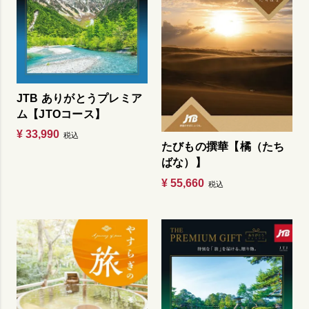
JTB ありがとうプレミア
ム【JTOコース】
¥
33,990
税込
たびもの撰華【橘（たち
ばな）】
¥
55,660
税込