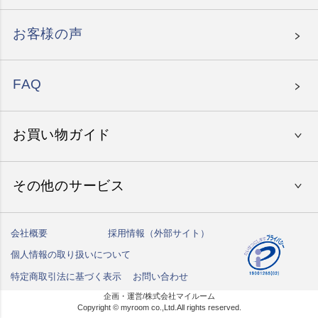
就職祝い
〜30,000円
エグゼタイム パート5
お客様の声
母の日
〜50,000円
エグゼタイムプラチナム
父の日
北海道の温泉旅館
〜80,000円
FAQ
たびもの撰華
お誕生日祝い
東北地方の温泉旅館
北海道・東北地方のホテル
〜150,000円
ありがとうプレミアム
関東地方の温泉旅館
お買い物ガイド
関東地方のホテル
関東地方でレストラン体験
150,001円〜
中部地方の温泉旅館
中部地方のホテル
中部地方でレストラン体験
北海道・東北でゴルフ体験
その他のサービス
初めての方へ
関西地方の温泉旅館
関西地方のホテル
関西地方でレストラン体験
関東地方でゴルフ体験
国内クルーズ
ご注文方法
中国地方の温泉旅館
中国地方のホテル
中国・九州地方でレストラン体験
中部地方でゴルフ体験
会社概要
採用情報（外部サイト）
フェイスリフトアップ
ハガキ紛失の方はこちら
送料・お支払い方法
九州・沖縄の温泉旅館
個人情報の取り扱いについて
九州・沖縄のホテル
関西地方でゴルフ体験
乗馬スクール
しきたりサイト
特定商取引法に基づく表示
お問い合わせ
納期について
中国地方でゴルフ体験
記念日撮影
企画・運営/株式会社マイルーム
Copyright © myroom co.,Ltd.All rights reserved.
商品お届けまでの流れ