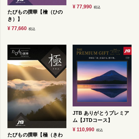
¥
77,990
税込
たびもの撰華【檜（ひの
き）】
¥
77,660
税込
JTB ありがとうプレミア
ム【JTDコース】
¥
110,990
税込
たびもの撰華【極（きわ