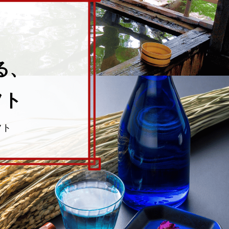
る、
フト
フト