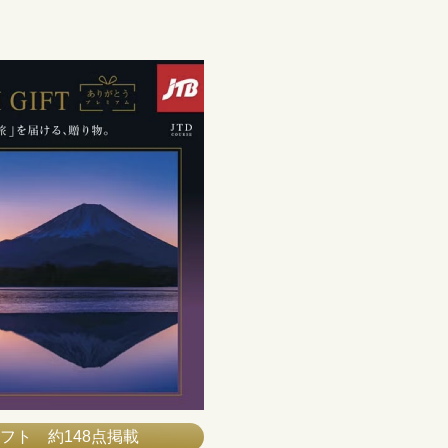
フト 約148点掲載