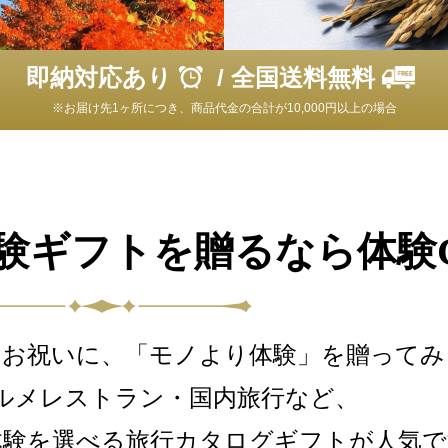
即納対応あり
/ 全国送料無料
※お届け先1ヶ所につき、商品代金の合計が10,000円以上の場合
験ギフトを
贈るなら体験G
のお祝いに、「モノより体験」を贈って
ルメレストラン・国内旅行など、
体験を選べる旅行カタログギフトが人気で