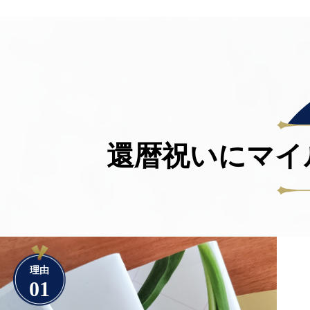
還暦祝いにマイ
理由
01